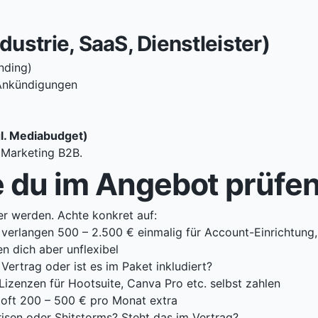
ustrie, SaaS, Dienstleister)
nding)
-Ankündigungen
gl. Mediabudget)
 Marketing B2B
.
 du im Angebot prüfen 
er werden. Achte konkret auf:
verlangen 500 – 2.500 € einmalig für Account-Einrichtung
n dich aber unflexibel
Vertrag oder ist es im Paket inkludiert?
Lizenzen für Hootsuite, Canva Pro etc. selbst zahlen
 oft 200 – 500 € pro Monat extra
Krisen oder Shitstorms? Steht das im Vertrag?