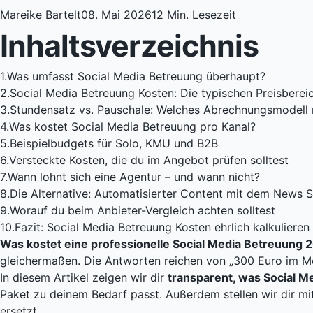
Mareike Bartelt
08. Mai 2026
12 Min. Lesezeit
Inhaltsverzeichnis
1.
Was umfasst Social Media Betreuung überhaupt?
2.
Social Media Betreuung Kosten: Die typischen Preisbere
3.
Stundensatz vs. Pauschale: Welches Abrechnungsmodell 
4.
Was kostet Social Media Betreuung pro Kanal?
5.
Beispielbudgets für Solo, KMU und B2B
6.
Versteckte Kosten, die du im Angebot prüfen solltest
7.
Wann lohnt sich eine Agentur – und wann nicht?
8.
Die Alternative: Automatisierter Content mit dem News 
9.
Worauf du beim Anbieter-Vergleich achten solltest
10.
Fazit: Social Media Betreuung Kosten ehrlich kalkulieren
Was kostet eine professionelle Social Media Betreuung 2
gleichermaßen. Die Antworten reichen von „300 Euro im Mo
In diesem Artikel zeigen wir dir
transparent, was Social M
Paket zu deinem Bedarf passt. Außerdem stellen wir dir m
ersetzt.