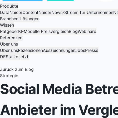
Produkte
DataNaicer
ContentNaicer
News-Stream für Unternehmen
Ne
Branchen-Lösungen
Wissen
Ratgeber
KI-Modelle Preisvergleich
Blog
Webinare
Referenzen
Über uns
Über uns
Rezensionen
Auszeichnungen
Jobs
Presse
DE
Starte jetzt!
Zurück zum Blog
Strategie
Social Media Betr
Anbieter im Vergl