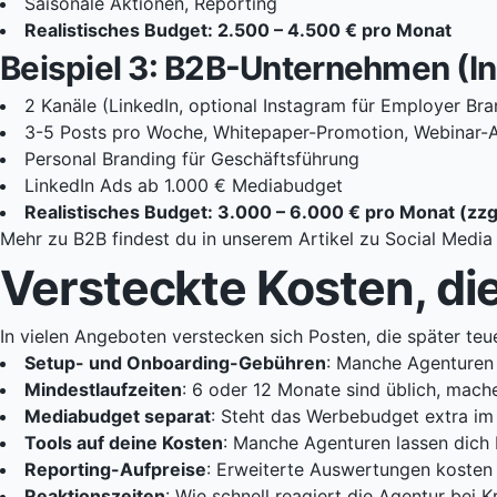
Saisonale Aktionen, Reporting
Realistisches Budget: 2.500 – 4.500 € pro Monat
Beispiel 3: B2B-Unternehmen (Ind
2 Kanäle (LinkedIn, optional Instagram für Employer Bra
3-5 Posts pro Woche, Whitepaper-Promotion, Webinar
Personal Branding für Geschäftsführung
LinkedIn Ads ab 1.000 € Mediabudget
Realistisches Budget: 3.000 – 6.000 € pro Monat (zz
Mehr zu B2B findest du in unserem Artikel zu
Social Media
Versteckte Kosten, die
In vielen Angeboten verstecken sich Posten, die später teu
Setup- und Onboarding-Gebühren
: Manche Agenturen 
Mindestlaufzeiten
: 6 oder 12 Monate sind üblich, mache
Mediabudget separat
: Steht das Werbebudget extra im 
Tools auf deine Kosten
: Manche Agenturen lassen dich 
Reporting-Aufpreise
: Erweiterte Auswertungen kosten
Reaktionszeiten
: Wie schnell reagiert die Agentur bei 