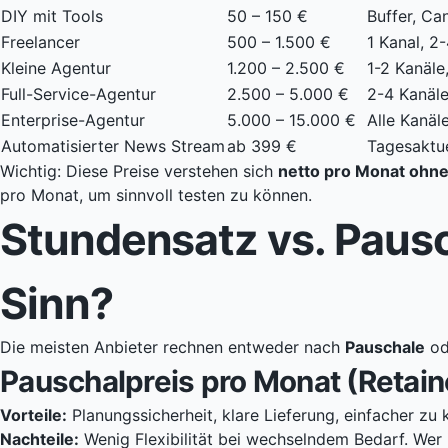
DIY mit Tools
50 – 150 €
Buffer, Ca
Freelancer
500 – 1.500 €
1 Kanal, 2
Kleine Agentur
1.200 – 2.500 €
1-2 Kanäl
Full-Service-Agentur
2.500 – 5.000 €
2-4 Kanäle
Enterprise-Agentur
5.000 – 15.000 €
Alle Kanäl
Automatisierter News Stream
ab 399 €
Tagesaktue
Wichtig: Diese Preise verstehen sich
netto pro Monat ohn
pro Monat, um sinnvoll testen zu können.
Stundensatz vs. Paus
Sinn?
Die meisten Anbieter rechnen entweder nach
Pauschale
od
Pauschalpreis pro Monat (Retain
Vorteile:
Planungssicherheit, klare Lieferung, einfacher zu k
Nachteile:
Wenig Flexibilität bei wechselndem Bedarf. Wer 