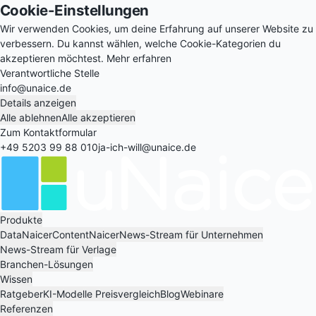
Cookie-Einstellungen
Wir verwenden Cookies, um deine Erfahrung auf unserer Website zu
verbessern. Du kannst wählen, welche Cookie-Kategorien du
akzeptieren möchtest.
Mehr erfahren
Verantwortliche Stelle
info@unaice.de
Details anzeigen
Alle ablehnen
Alle akzeptieren
Zum Kontaktformular
+49 5203 99 88 010
ja-ich-will@unaice.de
Produkte
DataNaicer
ContentNaicer
News-Stream für Unternehmen
News-Stream für Verlage
Branchen-Lösungen
Wissen
Ratgeber
KI-Modelle Preisvergleich
Blog
Webinare
Referenzen