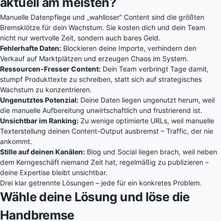
aktuell am meisten?
Manuelle Datenpflege und „wahlloser“ Content sind die größten
Bremsklötze für dein Wachstum. Sie kosten dich und dein Team
nicht nur wertvolle Zeit, sondern auch bares Geld.
Fehlerhafte Daten:
Blockieren deine Importe, verhindern den
Verkauf auf Marktplätzen und erzeugen Chaos im System.
Ressourcen-Fresser Content:
Dein Team verbringt Tage damit,
stumpf Produkttexte zu schreiben, statt sich auf strategisches
Wachstum zu konzentrieren.
Ungenutztes Potenzial:
Deine Daten liegen ungenutzt herum, weil
die manuelle Aufbereitung unwirtschaftlich und frustrierend ist.
Unsichtbar im Ranking:
Zu wenige optimierte URLs, weil manuelle
Texterstellung deinen Content-Output ausbremst – Traffic, der nie
ankommt.
Stille auf deinen Kanälen:
Blog und Social liegen brach, weil neben
dem Kerngeschäft niemand Zeit hat, regelmäßig zu publizieren –
deine Expertise bleibt unsichtbar.
Drei klar getrennte Lösungen – jede für ein konkretes Problem.
Wähle deine Lösung und löse die
Handbremse