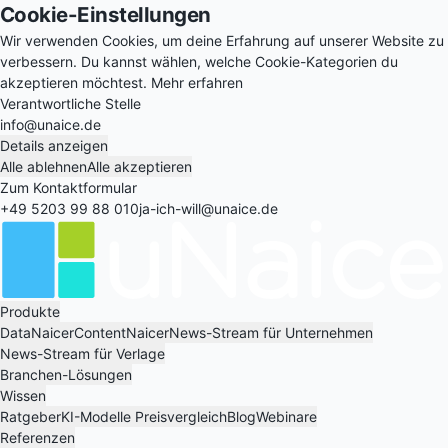
Cookie-Einstellungen
Wir verwenden Cookies, um deine Erfahrung auf unserer Website zu
verbessern. Du kannst wählen, welche Cookie-Kategorien du
akzeptieren möchtest.
Mehr erfahren
Verantwortliche Stelle
info@unaice.de
Details anzeigen
Alle ablehnen
Alle akzeptieren
Zum Kontaktformular
+49 5203 99 88 010
ja-ich-will@unaice.de
Produkte
DataNaicer
ContentNaicer
News-Stream für Unternehmen
News-Stream für Verlage
Branchen-Lösungen
Wissen
Ratgeber
KI-Modelle Preisvergleich
Blog
Webinare
Referenzen