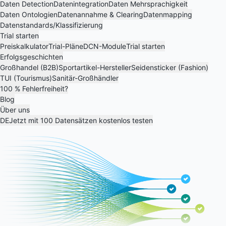
Daten Detection
Datenintegration
Daten Mehrsprachigkeit
Daten Ontologien
Datenannahme & Clearing
Datenmapping
Datenstandards/Klassifizierung
Trial starten
Preiskalkulator
Trial-Pläne
DCN-Module
Trial starten
Erfolgsgeschichten
Großhandel (B2B)
Sportartikel-Hersteller
Seidensticker (Fashion)
TUI (Tourismus)
Sanitär-Großhändler
100 % Fehlerfreiheit?
Blog
Über uns
DE
Jetzt mit 100 Datensätzen kostenlos testen