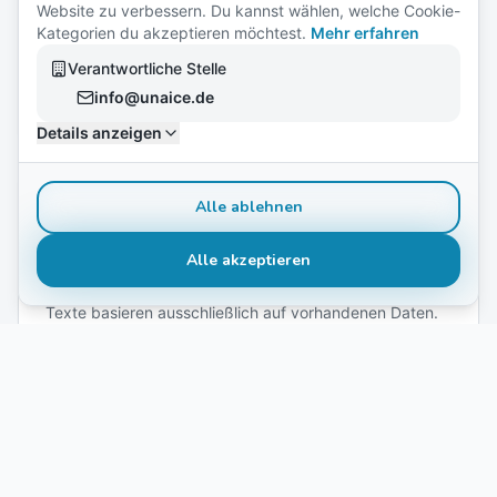
Website zu verbessern. Du kannst wählen, welche Cookie-
Kategorien du akzeptieren möchtest.
Mehr erfahren
Skalierbare Contentproduktion
Verantwortliche Stelle
Erzeuge 10, 1.000 oder 100.000 Texte automatisch –
info@unaice.de
ohne Qualitätsverlust.
Details anzeigen
Alle ablehnen
Alle akzeptieren
Extrem niedrige Fehlerquote
Texte basieren ausschließlich auf vorhandenen Daten.
Keine Halluzinationen, keine erfundenen Fakten.