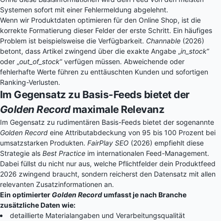
Systemen sofort mit einer Fehlermeldung abgelehnt.
Wenn wir Produktdaten optimieren für den Online Shop, ist die
korrekte Formatierung dieser Felder der erste Schritt. Ein häufiges
Problem ist beispielsweise die Verfügbarkeit.
Channable
(2026)
betont, dass Artikel zwingend über die exakte Angabe „
in_stock
“
oder „
out_of_stock
“ verfügen müssen. Abweichende oder
fehlerhafte Werte führen zu enttäuschten Kunden und sofortigen
Ranking-Verlusten.
Im Gegensatz zu Basis-Feeds bietet der
Golden Record
maximale Relevanz
Im Gegensatz zu rudimentären Basis-Feeds bietet der sogenannte
Golden Record
eine Attributabdeckung von 95 bis 100 Prozent bei
umsatzstarken Produkten.
FairPlay SEO
(2026) empfiehlt diese
Strategie als
Best Practice
im internationalen Feed-Management.
Dabei füllst du nicht nur aus, welche Pflichtfelder dein Produktfeed
2026 zwingend braucht, sondern reicherst den Datensatz mit allen
relevanten Zusatzinformationen an.
Ein optimierter
Golden Record
umfasst je nach Branche
zusätzliche Daten wie:
detaillierte Materialangaben und Verarbeitungsqualität