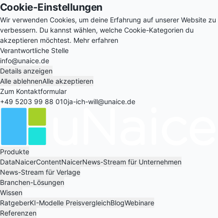
Cookie-Einstellungen
Wir verwenden Cookies, um deine Erfahrung auf unserer Website zu
verbessern. Du kannst wählen, welche Cookie-Kategorien du
akzeptieren möchtest.
Mehr erfahren
Verantwortliche Stelle
info@unaice.de
Details anzeigen
Alle ablehnen
Alle akzeptieren
Zum Kontaktformular
+49 5203 99 88 010
ja-ich-will@unaice.de
Produkte
DataNaicer
ContentNaicer
News-Stream für Unternehmen
News-Stream für Verlage
Branchen-Lösungen
Wissen
Ratgeber
KI-Modelle Preisvergleich
Blog
Webinare
Referenzen