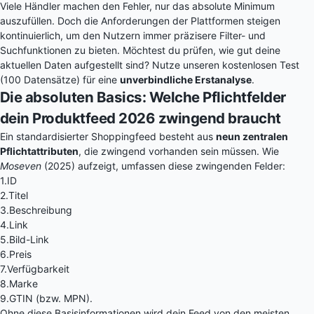
Viele Händler machen den Fehler, nur das absolute Minimum
auszufüllen. Doch die Anforderungen der Plattformen steigen
kontinuierlich, um den Nutzern immer präzisere Filter- und
Suchfunktionen zu bieten. Möchtest du prüfen, wie gut deine
aktuellen Daten aufgestellt sind? Nutze unseren
kostenlosen Test
(100 Datensätze)
für eine
unverbindliche Erstanalyse
.
Die absoluten Basics: Welche Pflichtfelder
dein Produktfeed 2026 zwingend braucht
Ein standardisierter Shoppingfeed besteht aus
neun zentralen
Pflichtattributen
, die zwingend vorhanden sein müssen. Wie
Moseven
(2025) aufzeigt, umfassen diese zwingenden Felder:
1.
ID
2.
Titel
3.
Beschreibung
4.
Link
5.
Bild-Link
6.
Preis
7.
Verfügbarkeit
8.
Marke
9.
GTIN (bzw. MPN).
Ohne diese Basisinformationen wird dein Feed von den meisten