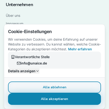
Unternehmen
Über uns
Impressum
Cookie-Einstellungen
Datenschutz
Wir verwenden Cookies, um deine Erfahrung auf unserer
Gender-Hinweis
Website zu verbessern. Du kannst wählen, welche Cookie-
Kategorien du akzeptieren möchtest.
Mehr erfahren
Verantwortliche Stelle
info@unaice.de
Weitere uNaice-Produkte:
DataNaicer
·
ContentNaicer
·
DryNaicer
Details anzeigen
Alle ablehnen
© 2026 News Stream by uNaice.
Alle Rechte vorbehalten
←
Zurück zur uNaice Hauptseite
Alle akzeptieren