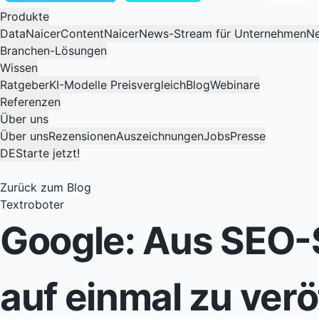
Produkte
DataNaicer
ContentNaicer
News-Stream für Unternehmen
Ne
Branchen-Lösungen
Wissen
Ratgeber
KI-Modelle Preisvergleich
Blog
Webinare
Referenzen
Über uns
Über uns
Rezensionen
Auszeichnungen
Jobs
Presse
DE
Starte jetzt!
Zurück zum Blog
Textroboter
Google: Aus SEO-Si
auf einmal zu verö