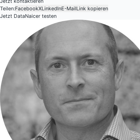
Jetzt kontaktieren
Teilen:
Facebook
X
LinkedIn
E-Mail
Link kopieren
Jetzt DataNaicer testen