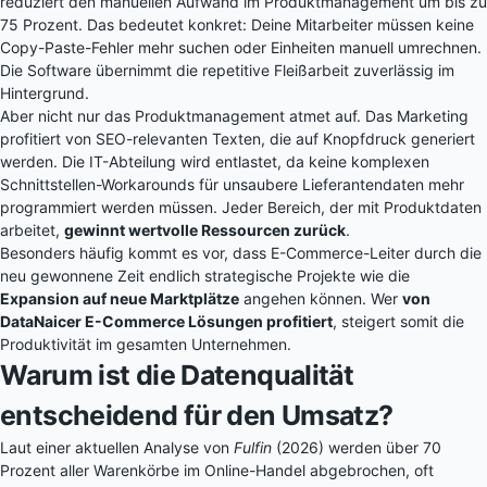
reduziert den manuellen Aufwand im Produktmanagement um bis zu
75 Prozent. Das bedeutet konkret: Deine Mitarbeiter müssen keine
Copy-Paste-Fehler mehr suchen oder Einheiten manuell umrechnen.
Die Software übernimmt die repetitive Fleißarbeit zuverlässig im
Hintergrund.
Aber nicht nur das Produktmanagement atmet auf. Das Marketing
profitiert von SEO-relevanten Texten, die auf Knopfdruck generiert
werden. Die IT-Abteilung wird entlastet, da keine komplexen
Schnittstellen-Workarounds für unsaubere Lieferantendaten mehr
programmiert werden müssen. Jeder Bereich, der mit Produktdaten
arbeitet,
gewinnt wertvolle Ressourcen zurück
.
Besonders häufig kommt es vor, dass E-Commerce-Leiter durch die
neu gewonnene Zeit endlich strategische Projekte wie die
Expansion auf neue Marktplätze
angehen können. Wer
von
DataNaicer E-Commerce Lösungen profitiert
, steigert somit die
Produktivität im gesamten Unternehmen.
Warum ist die Datenqualität
entscheidend für den Umsatz?
Laut einer aktuellen Analyse von
Fulfin
(2026) werden über 70
Prozent aller Warenkörbe im Online-Handel abgebrochen, oft