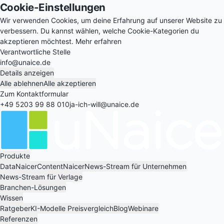
Cookie-Einstellungen
Wir verwenden Cookies, um deine Erfahrung auf unserer Website zu
verbessern. Du kannst wählen, welche Cookie-Kategorien du
akzeptieren möchtest.
Mehr erfahren
Verantwortliche Stelle
info@unaice.de
Details anzeigen
Alle ablehnen
Alle akzeptieren
Zum Kontaktformular
+49 5203 99 88 010
ja-ich-will@unaice.de
Produkte
DataNaicer
ContentNaicer
News-Stream für Unternehmen
News-Stream für Verlage
Branchen-Lösungen
Wissen
Ratgeber
KI-Modelle Preisvergleich
Blog
Webinare
Referenzen