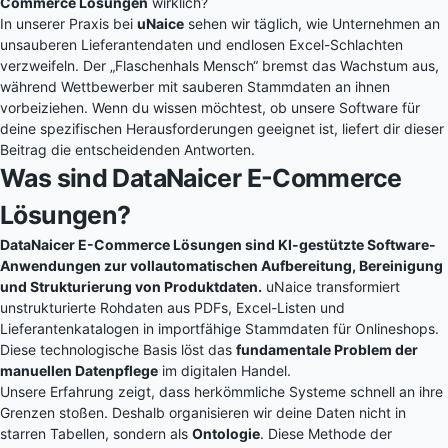
Commerce Lösungen
wirklich?
In unserer Praxis bei
uNaice
sehen wir täglich, wie Unternehmen an
unsauberen Lieferantendaten und endlosen Excel-Schlachten
verzweifeln. Der „Flaschenhals Mensch“ bremst das Wachstum aus,
während Wettbewerber mit sauberen Stammdaten an ihnen
vorbeiziehen. Wenn du wissen möchtest, ob unsere Software für
deine spezifischen Herausforderungen geeignet ist, liefert dir dieser
Beitrag die entscheidenden Antworten.
Was sind DataNaicer E-Commerce
Lösungen?
DataNaicer E-Commerce Lösungen sind KI-gestützte Software-
Anwendungen zur vollautomatischen Aufbereitung, Bereinigung
und Strukturierung von Produktdaten.
uNaice transformiert
unstrukturierte Rohdaten aus PDFs, Excel-Listen und
Lieferantenkatalogen in importfähige Stammdaten für Onlineshops.
Diese technologische Basis löst das
fundamentale Problem der
manuellen Datenpflege
im digitalen Handel.
Unsere Erfahrung zeigt, dass herkömmliche Systeme schnell an ihre
Grenzen stoßen. Deshalb organisieren wir deine Daten nicht in
starren Tabellen, sondern als
Ontologie
. Diese Methode der