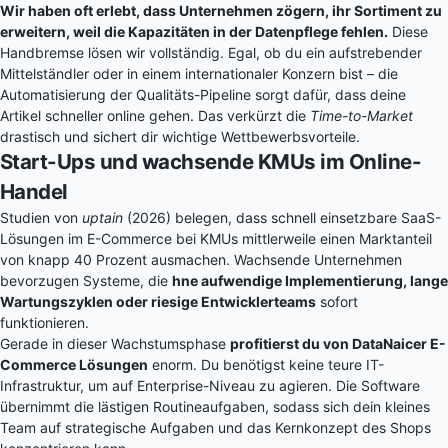
Wir haben oft erlebt, dass Unternehmen zögern, ihr Sortiment zu
erweitern, weil die Kapazitäten in der Datenpflege fehlen.
Diese
Handbremse lösen wir vollständig. Egal, ob du ein aufstrebender
Mittelständler oder in einem internationaler Konzern bist – die
Automatisierung der Qualitäts-Pipeline sorgt dafür, dass deine
Artikel schneller online gehen. Das verkürzt die
Time-to-Market
drastisch und sichert dir wichtige Wettbewerbsvorteile.
Start-Ups und wachsende KMUs im Online-
Handel
Studien von
uptain
(2026) belegen, dass schnell einsetzbare SaaS-
Lösungen im E-Commerce bei KMUs mittlerweile einen Marktanteil
von knapp 40 Prozent ausmachen. Wachsende Unternehmen
bevorzugen Systeme, die
hne aufwendige Implementierung, lange
Wartungszyklen oder riesige Entwicklerteams
sofort
funktionieren.
Gerade in dieser Wachstumsphase
profitierst du von DataNaicer E-
Commerce Lösungen
enorm. Du benötigst keine teure IT-
Infrastruktur, um auf Enterprise-Niveau zu agieren. Die Software
übernimmt die lästigen Routineaufgaben, sodass sich dein kleines
Team auf strategische Aufgaben und das Kernkonzept des Shops