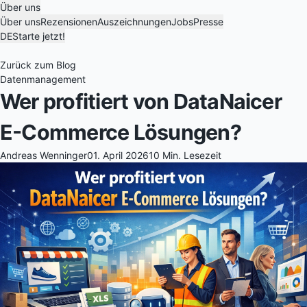
Über uns
Über uns
Rezensionen
Auszeichnungen
Jobs
Presse
DE
Starte jetzt!
Zurück zum Blog
Datenmanagement
Wer profitiert von DataNaicer
E-Commerce Lösungen?
Andreas Wenninger
01. April 2026
10 Min. Lesezeit