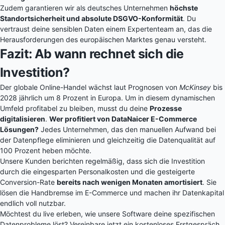
Zudem garantieren wir als deutsches Unternehmen
höchste
Standortsicherheit und absolute DSGVO-Konformität
. Du
vertraust deine sensiblen Daten einem Expertenteam an, das die
Herausforderungen des europäischen Marktes genau versteht.
Fazit: Ab wann rechnet sich die
Investition?
Der globale Online-Handel wächst laut Prognosen von
McKinsey
bis
2028 jährlich um 8 Prozent in Europa. Um in diesem dynamischen
Umfeld profitabel zu bleiben, musst du deine
Prozesse
digitalisieren
.
Wer profitiert von DataNaicer E-Commerce
Lösungen?
Jedes Unternehmen, das den manuellen Aufwand bei
der Datenpflege eliminieren und gleichzeitig die Datenqualität auf
100 Prozent heben möchte.
Unsere Kunden berichten regelmäßig, dass sich die Investition
durch die eingesparten Personalkosten und die gesteigerte
Conversion-Rate
bereits nach wenigen Monaten amortisiert
. Sie
lösen die Handbremse im E-Commerce und machen ihr Datenkapital
endlich voll nutzbar.
Möchtest du live erleben, wie unsere Software deine spezifischen
Datenprobleme löst? Vereinbare jetzt ein kostenloses Erstgespräch