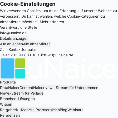
Cookie-Einstellungen
Wir verwenden Cookies, um deine Erfahrung auf unserer Website zu
verbessern. Du kannst wählen, welche Cookie-Kategorien du
akzeptieren möchtest.
Mehr erfahren
Verantwortliche Stelle
info@unaice.de
Details anzeigen
Alle ablehnen
Alle akzeptieren
Zum Kontaktformular
+49 5203 99 88 010
ja-ich-will@unaice.de
Produkte
DataNaicer
ContentNaicer
News-Stream für Unternehmen
News-Stream für Verlage
Branchen-Lösungen
Wissen
Ratgeber
KI-Modelle Preisvergleich
Blog
Webinare
Referenzen