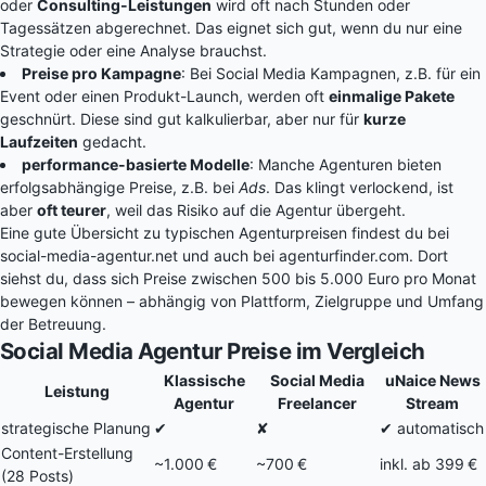
oder
Consulting-Leistungen
wird oft nach Stunden oder
Tagessätzen abgerechnet. Das eignet sich gut, wenn du nur eine
Strategie oder eine Analyse brauchst.
Preise pro Kampagne
: Bei Social Media Kampagnen, z.B. für ein
Event oder einen Produkt-Launch, werden oft
einmalige Pakete
geschnürt. Diese sind gut kalkulierbar, aber nur für
kurze
Laufzeiten
gedacht.
performance-basierte Modelle
: Manche Agenturen bieten
erfolgsabhängige Preise, z.B. bei
Ads
. Das klingt verlockend, ist
aber
oft teurer
, weil das Risiko auf die Agentur übergeht.
Eine gute Übersicht zu typischen Agenturpreisen findest du bei
social-media-agentur.net
und auch bei
agenturfinder.com
. Dort
siehst du, dass sich Preise zwischen 500 bis 5.000 Euro pro Monat
bewegen können – abhängig von Plattform, Zielgruppe und Umfang
der Betreuung.
Social Media Agentur Preise im Vergleich
Klassische
Social Media
uNaice News
Leistung
Agentur
Freelancer
Stream
strategische Planung
✔
✘
✔ automatisch
Content-Erstellung
~1.000 €
~700 €
inkl. ab 399 €
(28 Posts)