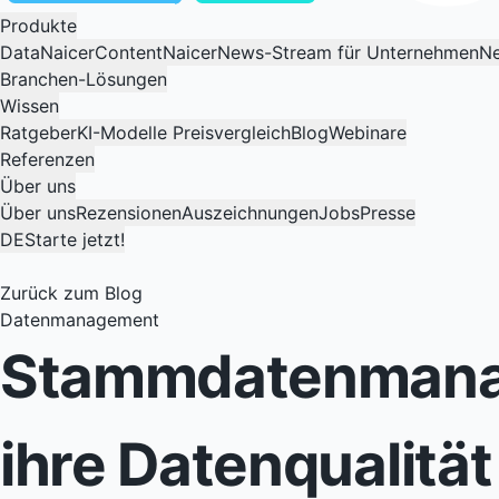
Produkte
DataNaicer
ContentNaicer
News-Stream für Unternehmen
Ne
Branchen-Lösungen
Wissen
Ratgeber
KI-Modelle Preisvergleich
Blog
Webinare
Referenzen
Über uns
Über uns
Rezensionen
Auszeichnungen
Jobs
Presse
DE
Starte jetzt!
Zurück zum Blog
Datenmanagement
Stammdatenmanag
ihre Datenqualität