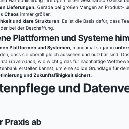
 und Harmonisierung ihre optimierten Geschäftsprozesse be
en Lieferungen.
Gerade bei großen Mengen an Produkt- u
as
Chaos
immer größer.
chkeit und klare Strukturen
. Es ist die Basis dafür, dass T
oder bei der Beschaffung.
ene Plattformen und Systeme hi
nen Plattformen und Systemen
, manchmal sogar in
unter
en, dass sie überall gleich aussehen und nutzbar sind. Das 
Data Governance
, wie wichtig das für nachhaltige Wettbewer
tenbank
erstellen kannst, um eine solide Grundlage für de
timierung und Zukunftsfähigkeit sichert.
tenpflege und Datenv
r Praxis ab