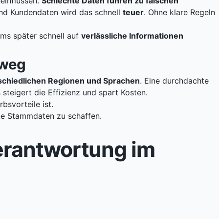
einflussen.
Schlechte Daten führen zu falschen
nd Kundendaten wird das schnell
teuer
. Ohne klare Regeln
eams später schnell auf
verlässliche Informationen
nweg
schiedlichen Regionen und Sprachen
. Eine durchdachte
steigert die Effizienz und spart Kosten.
bsvorteile ist.
ine Stammdaten zu schaffen.
erantwortung im