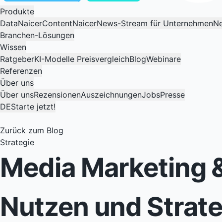
Produkte
DataNaicer
ContentNaicer
News-Stream für Unternehmen
Ne
Branchen-Lösungen
Wissen
Ratgeber
KI-Modelle Preisvergleich
Blog
Webinare
Referenzen
Über uns
Über uns
Rezensionen
Auszeichnungen
Jobs
Presse
DE
Starte jetzt!
Zurück zum Blog
Strategie
Media Marketing &
Nutzen und Strat