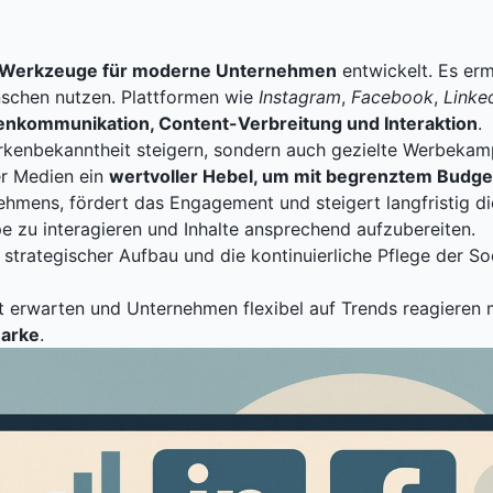
n Werkzeuge für moderne Unternehmen
entwickelt. Es erm
enschen nutzen. Plattformen wie
Instagram
,
Facebook
,
Linke
nkommunikation, Content-Verbreitung und Interaktion
.
rkenbekanntheit steigern, sondern auch gezielte Werbekam
er Medien ein
wertvoller Hebel, um mit begrenztem Budge
ehmens, fördert das Engagement und steigert langfristig d
pe zu interagieren und Inhalte ansprechend aufzubereiten.
n strategischer Aufbau und die kontinuierliche Pflege der S
eit erwarten und Unternehmen flexibel auf Trends reagieren
Marke
.