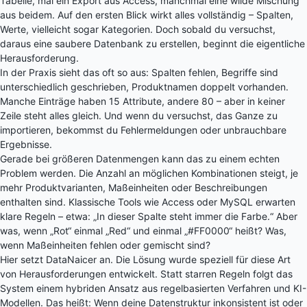
Tabelle, mal ein Export aus Access, manchmal eine wilde Mischung
aus beidem. Auf den ersten Blick wirkt alles vollständig – Spalten,
Werte, vielleicht sogar Kategorien. Doch sobald du versuchst,
daraus eine saubere Datenbank zu erstellen, beginnt die eigentliche
Herausforderung.
In der Praxis sieht das oft so aus: Spalten fehlen, Begriffe sind
unterschiedlich geschrieben, Produktnamen doppelt vorhanden.
Manche Einträge haben 15 Attribute, andere 80 – aber in keiner
Zeile steht alles gleich. Und wenn du versuchst, das Ganze zu
importieren, bekommst du Fehlermeldungen oder unbrauchbare
Ergebnisse.
Gerade bei größeren Datenmengen kann das zu einem echten
Problem werden. Die Anzahl an möglichen Kombinationen steigt, je
mehr Produktvarianten, Maßeinheiten oder Beschreibungen
enthalten sind. Klassische Tools wie Access oder MySQL erwarten
klare Regeln – etwa: „In dieser Spalte steht immer die Farbe.“ Aber
was, wenn „Rot“ einmal „Red“ und einmal „#FF0000“ heißt? Was,
wenn Maßeinheiten fehlen oder gemischt sind?
Hier setzt
DataNaicer
an. Die Lösung wurde speziell für diese Art
von Herausforderungen entwickelt. Statt starren Regeln folgt das
System einem hybriden Ansatz aus regelbasierten Verfahren und KI-
Modellen. Das heißt: Wenn deine Datenstruktur inkonsistent ist oder