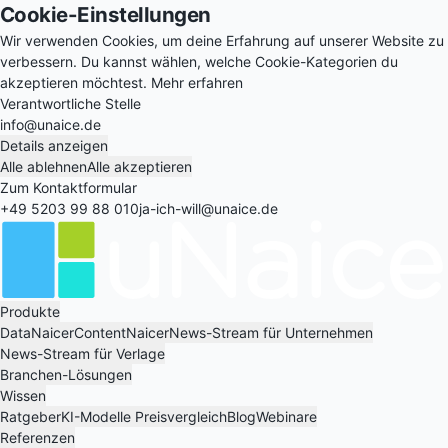
Cookie-Einstellungen
Wir verwenden Cookies, um deine Erfahrung auf unserer Website zu
verbessern. Du kannst wählen, welche Cookie-Kategorien du
akzeptieren möchtest.
Mehr erfahren
Verantwortliche Stelle
info@unaice.de
Details anzeigen
Alle ablehnen
Alle akzeptieren
Zum Kontaktformular
+49 5203 99 88 010
ja-ich-will@unaice.de
Produkte
DataNaicer
ContentNaicer
News-Stream für Unternehmen
News-Stream für Verlage
Branchen-Lösungen
Wissen
Ratgeber
KI-Modelle Preisvergleich
Blog
Webinare
Referenzen