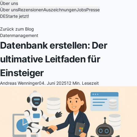
Über uns
Über uns
Rezensionen
Auszeichnungen
Jobs
Presse
DE
Starte jetzt!
Zurück zum Blog
Datenmanagement
Datenbank erstellen: Der
ultimative Leitfaden für
Einsteiger
Andreas Wenninger
04. Juni 2025
12 Min. Lesezeit