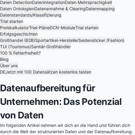
Daten Detection
Datenintegration
Daten Mehrsprachigkeit
Daten Ontologien
Datenannahme & Clearing
Datenmapping
Datenstandards/Klassifizierung
Trial starten
Preiskalkulator
Trial-Pläne
DCN-Module
Trial starten
Erfolgsgeschichten
Großhandel (B2B)
Sportartikel-Hersteller
Seidensticker (Fashion)
TUI (Tourismus)
Sanitär-Großhändler
100 % Fehlerfreiheit?
Blog
Über uns
DE
Jetzt mit 100 Datensätzen kostenlos testen
Datenaufbereitung für
Unternehmen: Das Potenzial
von Daten
Im folgenden Artikel nehmen wir dich an die Hand und führen dich
durch die Welt der strukturierten Daten und der Datenaufbereitung.