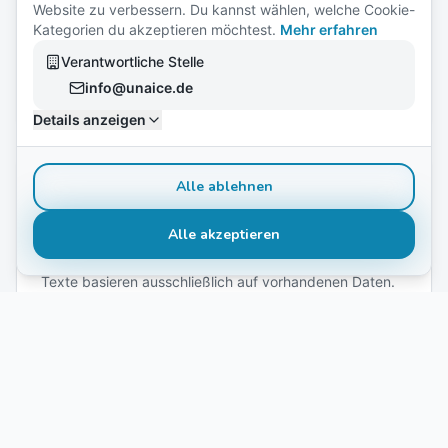
Website zu verbessern. Du kannst wählen, welche Cookie-
Kategorien du akzeptieren möchtest.
Mehr erfahren
Skalierbare Contentproduktion
Verantwortliche Stelle
Erzeuge 10, 1.000 oder 100.000 Texte automatisch –
info@unaice.de
ohne Qualitätsverlust.
Details anzeigen
Alle ablehnen
Alle akzeptieren
Extrem niedrige Fehlerquote
Texte basieren ausschließlich auf vorhandenen Daten.
Keine Halluzinationen, keine erfundenen Fakten.