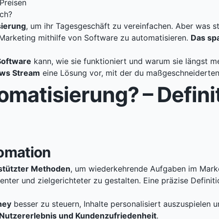
Preisen
ich?
sierung
, um ihr Tagesgeschäft zu vereinfachen. Aber was st
arketing mithilfe von Software zu automatisieren.
Das spa
Software
kann, wie sie funktioniert und warum sie längst meh
ws Stream
eine Lösung vor, mit der du maßgeschneiderten
omatisierung? – Defini
tomation
stützter Methoden
, um wiederkehrende Aufgaben im Marketi
ter und zielgerichteter zu gestalten. Eine präzise Definiti
ney
besser zu steuern, Inhalte personalisiert auszuspielen u
 Nutzererlebnis und Kundenzufriedenheit
.