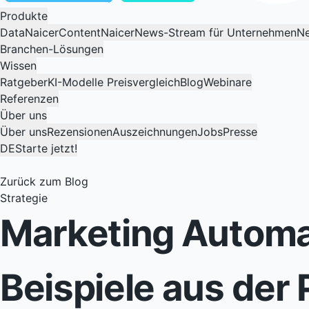
Produkte
DataNaicer
ContentNaicer
News-Stream für Unternehmen
Ne
Branchen-Lösungen
Wissen
Ratgeber
KI-Modelle Preisvergleich
Blog
Webinare
Referenzen
Über uns
Über uns
Rezensionen
Auszeichnungen
Jobs
Presse
DE
Starte jetzt!
Zurück zum Blog
Strategie
Marketing Automat
Beispiele aus der 