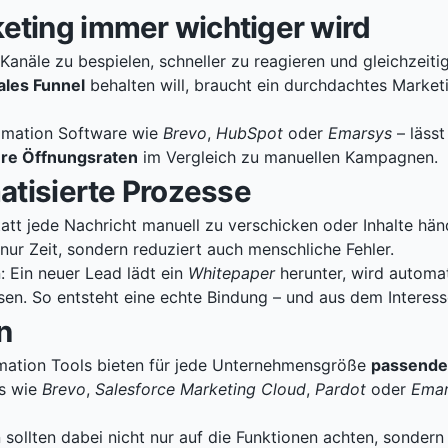
ting immer wichtiger wird
näle zu bespielen, schneller zu reagieren und gleichzeiti
ales Funnel
behalten will, braucht ein durchdachtes Marke
tomation Software wie
Brevo
,
HubSpot
oder
Emarsys
– lässt
re Öffnungsraten
im Vergleich zu manuellen Kampagnen.
atisierte Prozesse
Statt jede Nachricht manuell zu verschicken oder Inhalte h
nur Zeit, sondern reduziert auch menschliche Fehler.
 Ein neuer Lead lädt ein
Whitepaper
herunter, wird automa
n. So entsteht eine echte Bindung – und aus dem Interessen
n
mation Tools bieten für jede Unternehmensgröße
passende
s wie
Brevo
,
Salesforce Marketing Cloud
,
Pardot
oder
Emar
sollten dabei nicht nur auf die Funktionen achten, sondern